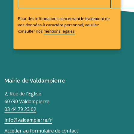
Pour des informations concernant le traitement de
vos données à caractère personnel, veuillez
consulter nos
mentions légales
Mairie de Valdampierre
2, Rue de l’Eglise
60790 Valdampierre
03 44 79 23 02
info@valdampierre.fr
Accéder au formulaire de contact