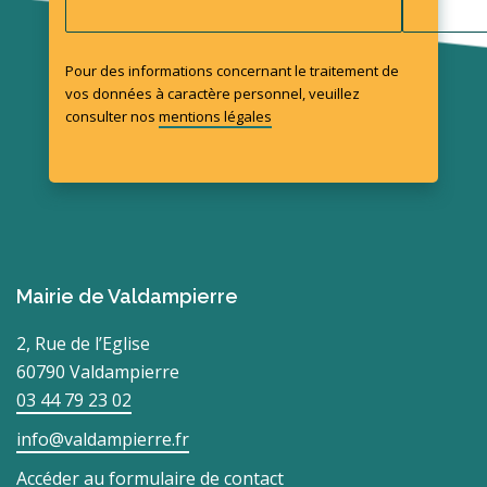
Pour des informations concernant le traitement de
vos données à caractère personnel, veuillez
consulter nos
mentions légales
Mairie de Valdampierre
2, Rue de l’Eglise
60790 Valdampierre
03 44 79 23 02
info@valdampierre.fr
Accéder au formulaire de contact