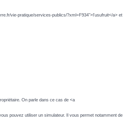
rre.fr/vie-pratique/services-publics/?xml=F934">l'usufruit</a> et
-propriétaire. On parle dans ce cas de <a
é, vous pouvez utiliser un simulateur. Il vous permet notamment de