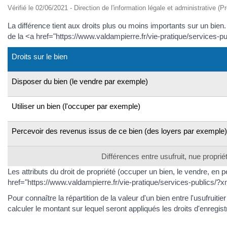
Vérifié le 02/06/2021 - Direction de l'information légale et administrative (P
La différence tient aux droits plus ou moins importants sur un bie
de la <a href="https://www.valdampierre.fr/vie-pratique/services
Droits sur le bien
Disposer du bien (le vendre par exemple)
Utiliser un bien (l'occuper par exemple)
Percevoir des revenus issus de ce bien (des loyers par exemple)
Différences entre usufruit, nue propriét
Les attributs du droit de propriété (occuper un bien, le vendre, en p
href="https://www.valdampierre.fr/vie-pratique/services-publics
Pour connaître la répartition de la valeur d'un bien entre l'usufrui
calculer le montant sur lequel seront appliqués les droits d'enregi