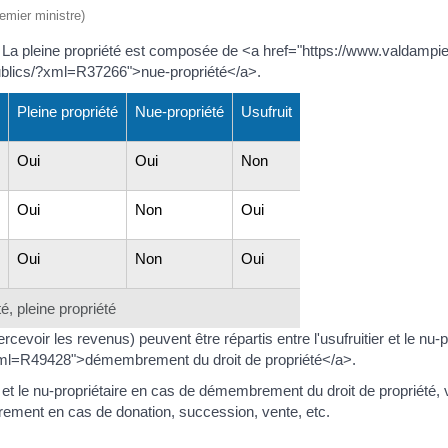
remier ministre)
n. La pleine propriété est composée de <a href="https://www.valdampie
-publics/?xml=R37266">nue-propriété</a>.
Pleine propriété
Nue-propriété
Usufruit
Oui
Oui
Non
Oui
Non
Oui
Oui
Non
Oui
é, pleine propriété
ercevoir les revenus) peuvent être répartis entre l'usufruitier et le nu
/?xml=R49428">démembrement du droit de propriété</a>.
tier et le nu-propriétaire en cas de démembrement du droit de propriét
strement en cas de donation, succession, vente, etc.