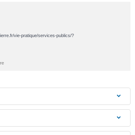
ierre.fr/vie-pratique/services-publics/?
tre