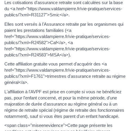
Les cotisations d'assurance retraite sont calculées sur la base
du <a href="https://www.valdampierre.fr/vie-pratique/services-
publics/?xml=R31127">Smic</a>.
Elles sont versés à l'Assurance retraite par les organismes qui
paient les prestations familiales (<a
href="https://www.valdampierre.fr/vie-pratique/services-
publics/?xml=R24582">Caf</a>, <a
href="https://www.valdampierre.fr/vie-pratique/services-
publics/?xml=R24583">MSA</a>).
Cette affiliation gratuite vous permet d'acquérir des <a
href="https://www.valdampierre.fr/vie-pratique/services-
publics/?xml=F1761">trimestres d'assurance retraite au régime
général</a>.
L'affiliation à l'AVPF est prise en compte si vous ne bénéficiez
pas, pour l'enfant concerné, et pour la même période, d'une
majoration de durée d'assurance au régime général ou à un
régime de retraite spécial (régime de retraite des fonctionnaires
notamment), sauf si vous êtes parent d'un enfant handicapé.
<span class="miseenevidence">Cette page présente les