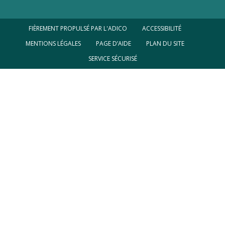
FIÈREMENT PROPULSÉ PAR L'ADICO
ACCESSIBILITÉ
MENTIONS LÉGALES
PAGE D’AIDE
PLAN DU SITE
SERVICE SÉCURISÉ