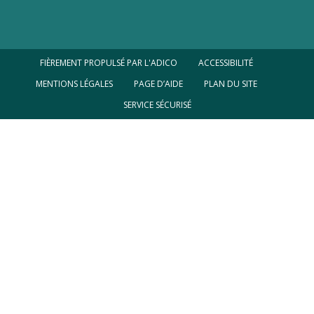
FIÈREMENT PROPULSÉ PAR L'ADICO
ACCESSIBILITÉ
MENTIONS LÉGALES
PAGE D’AIDE
PLAN DU SITE
SERVICE SÉCURISÉ