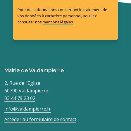
Pour des informations concernant le traitement de
vos données à caractère personnel, veuillez
consulter nos
mentions légales
Mairie de Valdampierre
2, Rue de l’Eglise
60790 Valdampierre
03 44 79 23 02
info@valdampierre.fr
Accéder au formulaire de contact