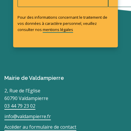
Pour des informations concernant le traitement de
vos données à caractère personnel, veuillez
consulter nos
mentions légales
Mairie de Valdampierre
2, Rue de l’Eglise
60790 Valdampierre
03 44 79 23 02
info@valdampierre.fr
Accéder au formulaire de contact